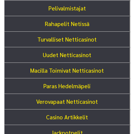
Pelivalmistajat
Rahapelit Netissä
Turvalliset Netticasinot
Uudet Netticasinot
Macilla Toimivat Netticasinot
Paras Hedelmäpeli
Verovapaat Netticasinot
Casino Artikkelit
Jackpotpelit