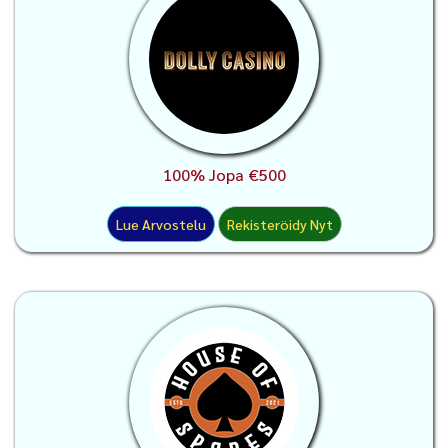
100% Jopa €500
Lue Arvostelu
Rekisteröidy Nyt