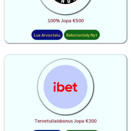
100% Jopa €500
Lue Arvostelu
Rekisteröidy Nyt
Tervetuliaisbonus Jopa €300